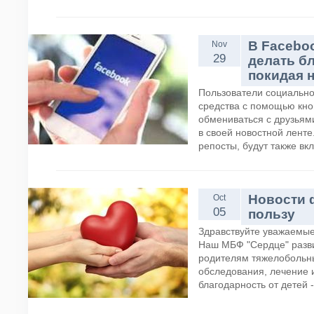
В Facebo
Nov
29
делать б
покидая 
Пользователи социально
средства с помощью кно
обмениваться с друзьям
в своей новостной ленте
репосты, будут также вк
Новости 
Oct
05
пользу
Здравствуйте уважаемые
Наш МБФ "Сердце" разви
родителям тяжелобольн
обследования, лечение 
благодарность от детей -