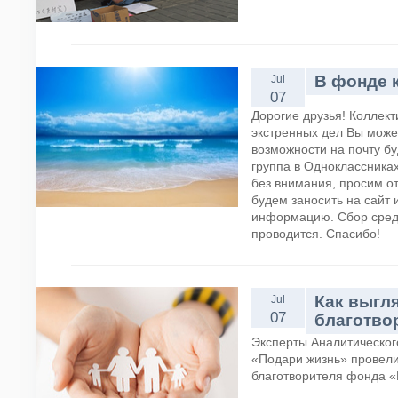
В фонде 
Jul
07
Дорогие друзья! Коллек
экстренных дел Вы може
возможности на почту бу
группа в Одноклассниках
без внимания, просим о
будем заносить на сайт 
информацию. Сбор сред
проводится. Спасибо!
Как выгл
Jul
07
благотво
Эксперты Аналитическо
«Подари жизнь» провели
благотворителя фонда «