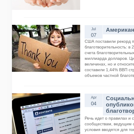
Американ
Jul
07
США поставили рекорд 
благотворительность: в
счета благотворительны
миллиарда долларов. Ци
величинах, но и относи
составили 1,44% ВВП ст
объемов частной благот
Социальн
Apr
04
опублико
благотво
Речь идет о правилах и 
сообществам, ведущим с
условия вводятся для то