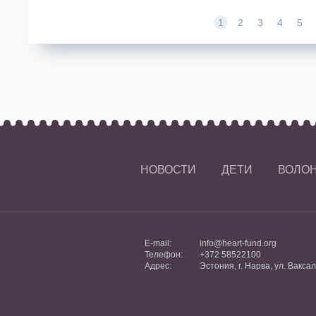
1
2
3
4
5
НОВОСТИ
ДЕТИ
ВОЛО
E-mail:
info@heart-fund.org
Телефон:
+372 58522100
Адрес:
Эстония, г. Нарва, ул. Ваксал